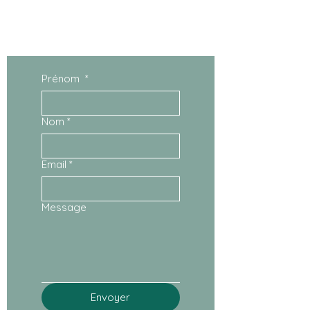
Lun- ven : 9h-18h
​​Samedi : sur demande
Prénom
*
Nom
*
Email
*
Message
Envoyer